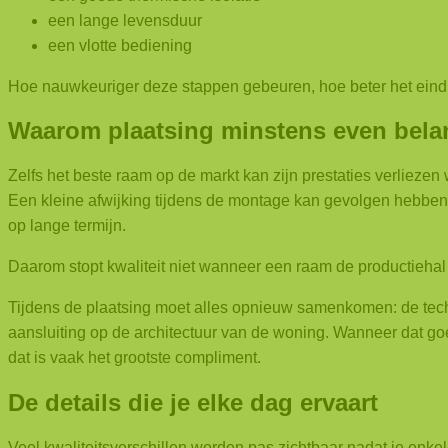
een lange levensduur
een vlotte bediening
Hoe nauwkeuriger deze stappen gebeuren, hoe beter het eindre
Waarom plaatsing minstens even belang
Zelfs het beste raam op de markt kan zijn prestaties verliezen 
Een kleine afwijking tijdens de montage kan gevolgen hebben
op lange termijn.
Daarom stopt kwaliteit niet wanneer een raam de productiehal 
Tijdens de plaatsing moet alles opnieuw samenkomen: de tech
aansluiting op de architectuur van de woning.
Wanneer dat goed
dat is vaak het grootste compliment.
De details die je elke dag ervaart
Veel kwaliteitsverschillen worden pas zichtbaar nadat je enke